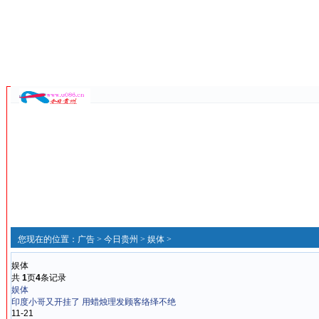
您现在的位置：
广告
>
今日贵州
>
娱体
>
娱体
共
1
页
4
条记录
娱体
印度小哥又开挂了 用蜡烛理发顾客络绎不绝
11-21