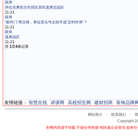
娱体
伊拉克摩苏尔市郊区居民逃离交战区
11-21
娱体
“邮件门”再交锋，希拉里头号女助手成“定时炸弹”？
11-21
娱体
逃离战区
11-21
共
1
页
4
条记录
友情链接：
智慧在线
讲课网
高校招生网
建材招商
装饰品牌
网站简介
-
联系我们
-
Copyright 
本网内容源于转载 不做任何依据 纯转递企业资讯 如有